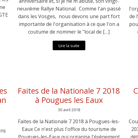
anniversaire et, si je ne m'abuse, son vingt-
ine
neuvième Rallye National. Comme l'an passé
l'o
 GTE
dans les Vosges, nous devons une part fort
de 
importante de l'organisation à ce que l'on a
pou
coutume de nommer le "local de […]
Lire la suite
es
Faites de la Nationale 7 2018
C
an
à Pougues les Eaux
30 avril 2018
Faites de la Nationale 7 2018 à Pougues-les-
Cou
Eaux Ce n'est plus l'office du tourisme de
20
ons
Pougues-les-Eaux qui organise l'évènement
dét