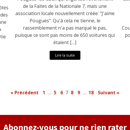
de la Faites de la Nationale 7, mais une
ôtes
association locale nouvellement créée: "J'aime
 des
Pougues". Qu'à cela ne tienne, le
une
rassemblement n'a pas marqué le pas,
Cou
A
puisque ce sont pas moins de 650 voitures qui
po
tie
étaient […]
Lire la suite
« Précédent
1
…
5
6
7
8
9
…
18
Suivant »
Abonnez-vous pour ne rien rater