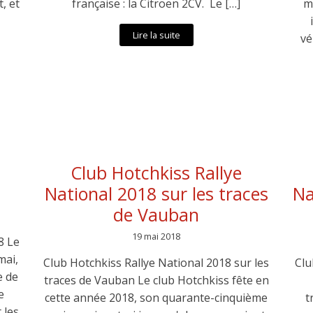
, et
française : la Citroën 2CV. Le […]
m
Lire la suite
vé
Club Hotchkiss Rallye
National 2018 sur les traces
Na
de Vauban
19 mai 2018
8 Le
mai,
Club Hotchkiss Rallye National 2018 sur les
Clu
e de
traces de Vauban Le club Hotchkiss fête en
e
cette année 2018, son quarante-cinquième
t
 les