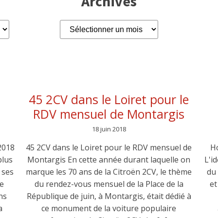
Archives
Archives
à
45 2CV dans le Loiret pour le
RDV mensuel de Montargis
18 juin 2018
2018
45 2CV dans le Loiret pour le RDV mensuel de
Ho
plus
Montargis En cette année durant laquelle on
L'i
 ses
marque les 70 ans de la Citroën 2CV, le thème
du 
ie
du rendez-vous mensuel de la Place de la
et
ns
République de juin, à Montargis, était dédié à
a
ce monument de la voiture populaire