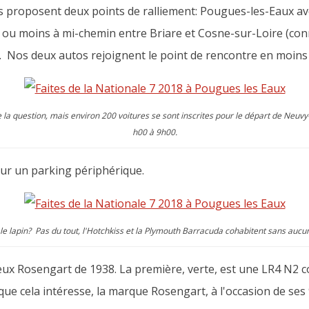
 proposent deux points de ralliement: Pougues-les-Eaux avec
us ou moins à mi-chemin entre Briare et Cosne-sur-Loire (co
N7. Nos deux autos rejoignent le point de rencontre en moins
e la question, mais environ 200 voitures se sont inscrites pour le départ de Neuvy-s
h00 à 9h00.
ur un parking périphérique.
 le lapin? Pas du tout, l'Hotchkiss et la Plymouth Barracuda cohabitent sans auc
eux Rosengart de 1938. La première, verte, est une LR4 N2 
ue cela intéresse, la marque Rosengart, à l'occasion de ses