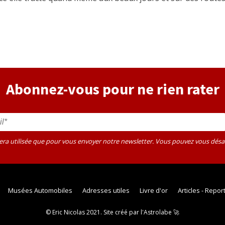
Abonnez-vous pour ne rien rater
sera utilisée que pour vous envoyer notre newsletter. Vous pouvez vous dé
Musées Automobiles
Adresses utiles
Livre d'or
Articles - Repo
© Eric Nicolas 2021. Site créé par
l'Astrolabe
🚀