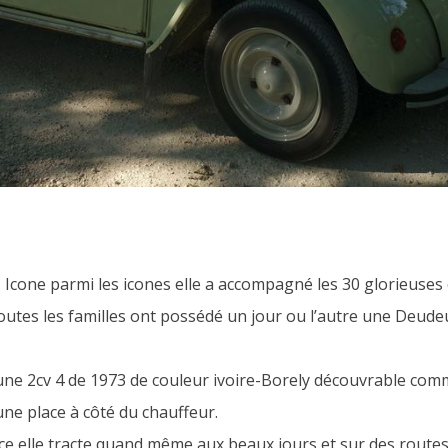
 ? Icone parmi les icones elle a accompagné les 30 glorieuse
outes les familles ont possédé un jour ou l’autre une Deude
ne 2cv 4 de 1973 de couleur ivoire-Borely découvrable comme
 une place à côté du chauffeur.
ce elle tracte quand même aux beaux jours et sur des route