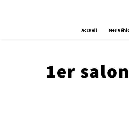
Accueil
Mes Véhi
1er salon