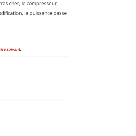
très cher, le compresseur
ification, la puissance passe
site suivant
.