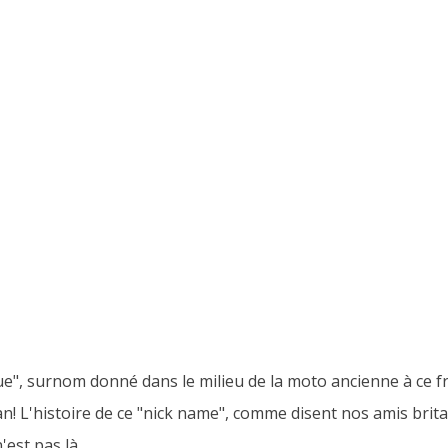
e", surnom donné dans le milieu de la moto ancienne à ce f
an! L'histoire de ce "nick name", comme disent nos amis bri
'est pas là.