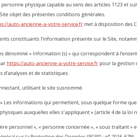
personne physique capable au sens des articles 1123 et suiv
 Site objet des présentes conditions générales.
ps://auto-ancienne-a-votre-service.fr
met à disposition des Cl
ts constituants l’information présente sur le Site, notamm
ès dénommé « Information (s) » qui correspondent à l’ense
par
https://auto-ancienne-a-votre-service.fr
pour la gestion 
ns d’analyses et de statistiques.
nectant, utilisant le site susnommé.
« Les informations qui permettent, sous quelque forme que 
physiques auxquelles elles s'appliquent » (article 4 de la loi 
re personnel », « personne concernée », « sous traitant » e
Général sur la Protection des Données (RGPD : n° 2016-679)