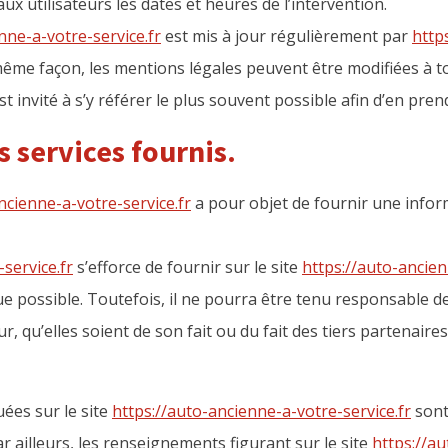
 utilisateurs les dates et heures de l’intervention.
nne-a-votre-service.fr
est mis à jour régulièrement par
http
ême façon, les mentions légales peuvent être modifiées à t
st invité à s’y référer le plus souvent possible afin d’en pre
s services fournis.
ncienne-a-votre-service.fr
a pour objet de fournir une info
service.fr
s’efforce de fournir sur le site
https://auto-ancien
e possible. Toutefois, il ne pourra être tenu responsable de
r, qu’elles soient de son fait ou du fait des tiers partenaires
ées sur le site
https://auto-ancienne-a-votre-service.fr
sont 
ar ailleurs, les renseignements figurant sur le site
https://au