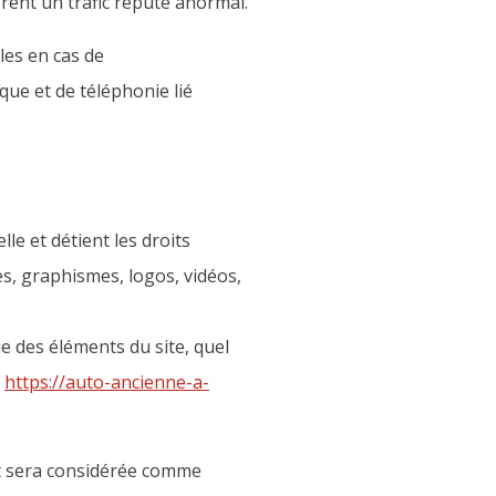
èrent un trafic réputé anormal.
les en cas de
ue et de téléphonie lié
lle et détient les droits
es, graphismes, logos, vidéos,
e des éléments du site, quel
:
https://auto-ancienne-a-
nt sera considérée comme