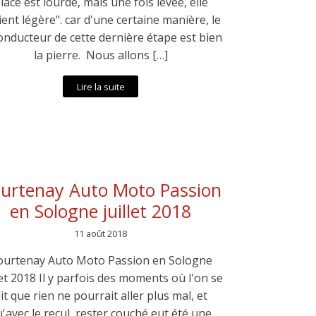
lace est lourde, mais une fois levée, elle
ient légère". car d'une certaine manière, le
conducteur de cette dernière étape est bien
la pierre. Nous allons […]
Lire la suite
urtenay Auto Moto Passion
en Sologne juillet 2018
11 août 2018
ourtenay Auto Moto Passion en Sologne
let 2018 Il y parfois des moments où l'on se
it que rien ne pourrait aller plus mal, et
'avec le recul, rester couché eut été une