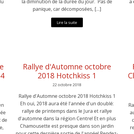
du
la diminution de la durée du jour. Pas de
a 
panique, car décomposées, […]
Lire la suite
e
Rallye d'Automne octobre
 4
2018 Hotchkiss 1
C
22 octobre 2018
Rallye d'Automne octobre 2018 Hotchkiss 1
Eh oui, 2018 aura été l'année d'un doublé:
en
Ra
rallye de printemps dans le Jura et rallye
née
a
d'automne dans la région Centre! Et en plus
t de
Chamousette est presque dans son jardin
e,
r
pour cette dernière sortie de l'année! Rendez-