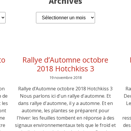
Archives
Archives
to
Rallye d’Automne octobre
2018 Hotchkiss 3
19 novembre 2018
on
Rallye d’Automne octobre 2018 Hotchkiss 3
Ra
b de
Nous parlons ici d'un rallye d'automne. Et
Deu
 les
dans rallye d'automne, il y a automne. Et en
Le
ont
automne, les plantes se préparent pour
 ne
l'hiver: les feuilles tombent en réponse à des
ress
tre
signaux environnementaux tels que le froid et
des