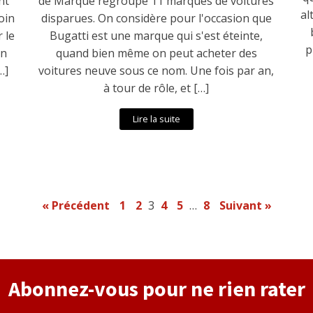
nt
de Marque regroupe 11 marques de voitures
al
oin
disparues. On considère pour l'occasion que
 le
Bugatti est une marque qui s'est éteinte,
p
on
quand bien même on peut acheter des
…]
voitures neuve sous ce nom. Une fois par an,
à tour de rôle, et […]
Lire la suite
« Précédent
1
2
3
4
5
…
8
Suivant »
Abonnez-vous pour ne rien rater