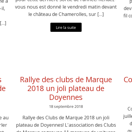
me a
p
vous nous est donné le vendredi matin devant
il,
dev
le château de Chamerolles, sur […]
fil 
[…]
Lire la suite
s
Rallye des clubs de Marque
Co
de
2018 un joli plateau de
Doyennes
18 septembre 2018
C
juil
e au
Rallye des Clubs de Marque 2018 un joli
d
rler
plateau de Doyennes! L'association des Clubs
qu