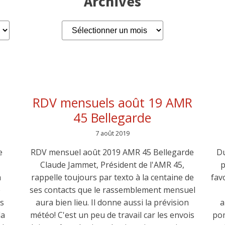
Archives
Archives
RDV mensuels août 19 AMR
45 Bellegarde
7 août 2019
e
RDV mensuel août 2019 AMR 45 Bellegarde
Du
Claude Jammet, Président de l'AMR 45,
p
a
rappelle toujours par texto à la centaine de
fav
e
ses contacts que le rassemblement mensuel
is
aura bien lieu. Il donne aussi la prévision
a
la
météo! C'est un peu de travail car les envois
pom