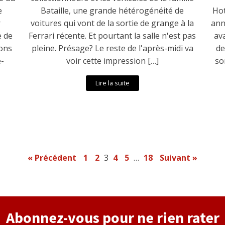
e
Bataille, une grande hétérogénéité de
Hot
r
voitures qui vont de la sortie de grange à la
ann
e de
Ferrari récente. Et pourtant la salle n'est pas
ava
rons
pleine. Présage? Le reste de l'après-midi va
de
e-
voir cette impression […]
so
Lire la suite
« Précédent
1
2
3
4
5
…
18
Suivant »
Abonnez-vous pour ne rien rater