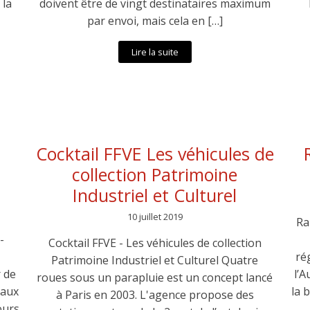
 la
doivent être de vingt destinataires maximum
par envoi, mais cela en […]
Lire la suite
Cocktail FFVE Les véhicules de
collection Patrimoine
Industriel et Culturel
10 juillet 2019
Ra
-
Cocktail FFVE - Les véhicules de collection
ré
Patrimoine Industriel et Culturel Quatre
r de
l’
roues sous un parapluie est un concept lancé
 aux
la 
à Paris en 2003. L'agence propose des
ours