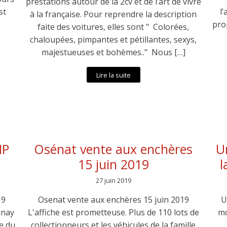
prestations autour de la 2cv et de l’art de vivre
st
l’
à la française. Pour reprendre la description
pro
faite des voitures, elles sont " Colorées,
chaloupées, pimpantes et pétillantes, sexys,
majestueuses et bohèmes.." Nous […]
Lire la suite
MP
Osénat vente aux enchères
U
15 juin 2019
l
27 juin 2019
19
Osenat vente aux enchères 15 juin 2019
U
enay
L'affiche est prometteuse. Plus de 110 lots de
mo
e du
collectionneurs et les véhicules de la famille