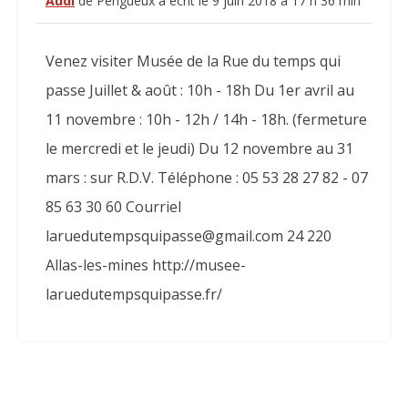
Audi
de
Périgueux
a écrit le
9 juin 2018
à
17 h 36 min
cett
boît
mét
Venez visiter Musée de la Rue du temps qui
passe Juillet & août : 10h - 18h Du 1er avril au
11 novembre : 10h - 12h / 14h - 18h. (fermeture
le mercredi et le jeudi) Du 12 novembre au 31
mars : sur R.D.V. Téléphone : 05 53 28 27 82 - 07
85 63 30 60 Courriel
laruedutempsquipasse@gmail.com 24 220
Allas-les-mines http://musee-
laruedutempsquipasse.fr/