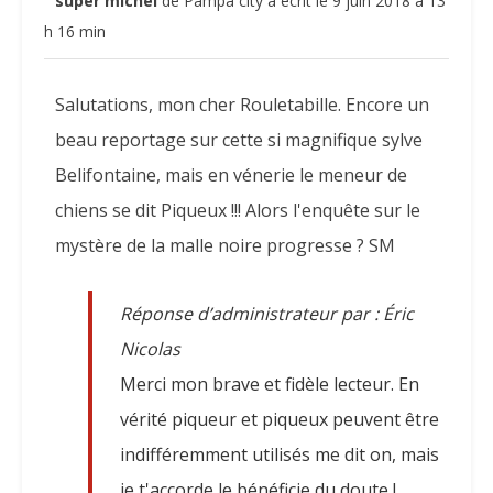
super michel
de
Pampa city
a écrit le
9 juin 2018
à
13
cett
boît
h 16 min
mét
Salutations, mon cher Rouletabille. Encore un
beau reportage sur cette si magnifique sylve
Belifontaine, mais en vénerie le meneur de
chiens se dit Piqueux !!! Alors l'enquête sur le
mystère de la malle noire progresse ? SM
Réponse d’administrateur par : Éric
Nicolas
Merci mon brave et fidèle lecteur. En
vérité piqueur et piqueux peuvent être
indifféremment utilisés me dit on, mais
je t'accorde le bénéficie du doute !