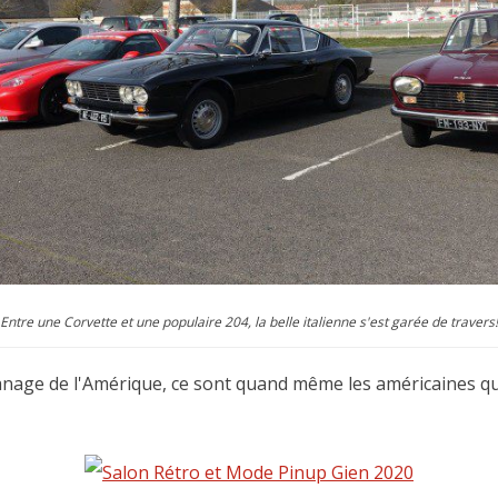
Entre une Corvette et une populaire 204, la belle italienne s'est garée de travers!
'apanage de l'Amérique, ce sont quand même les américaines q