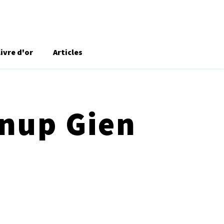
Livre d'or
Articles
inup Gien