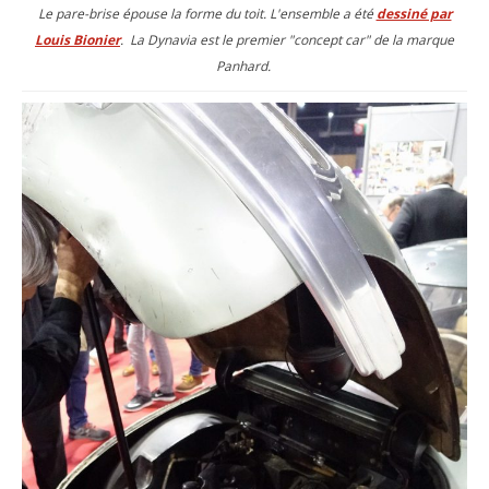
Le pare-brise épouse la forme du toit. L'ensemble a été
dessiné par
Louis Bionier
. La Dynavia est le premier "concept car" de la marque
Panhard.