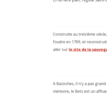
En arrière plan, l'église Saint
Construite au treizième siècle
foudre en 1769, et reconstruit
aller sur
le site de la sauveg
A Bazoches, il n'y a pas grand c
mémoire, le Betz est un afflue