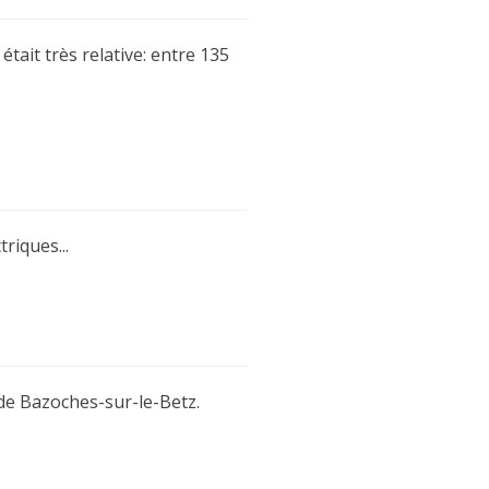
tait très relative: entre 135
riques...
 de Bazoches-sur-le-Betz.