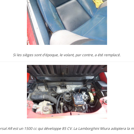
Si les sièges sont d'époque, le volant, par contre, a été remplacé.
rsal AR est un 1500 cc qui développe 85 CV. La Lamborghini Miura adoptera la m