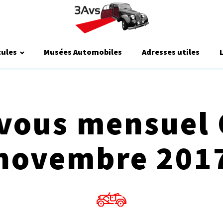
cules
Musées Automobiles
Adresses utiles
vous mensuel
novembre 201