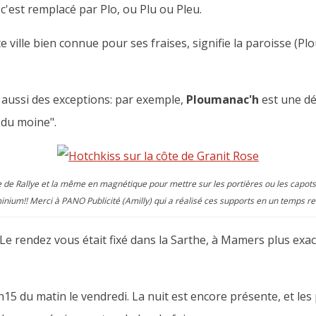
 c'est remplacé par Plo, ou Plu ou Pleu.
e ville bien connue pour ses fraises, signifie la paroisse (Plou
a aussi des exceptions: par exemple,
Ploumanac'h
est une d
e du moine".
e de Rallye et la même en magnétique pour mettre sur les portières ou les capots
inium!! Merci à PANO Publicité (Amilly) qui a réalisé ces supports en un temps re
e rendez vous était fixé dans la Sarthe, à Mamers plus exact
h15 du matin le vendredi. La nuit est encore présente, et le