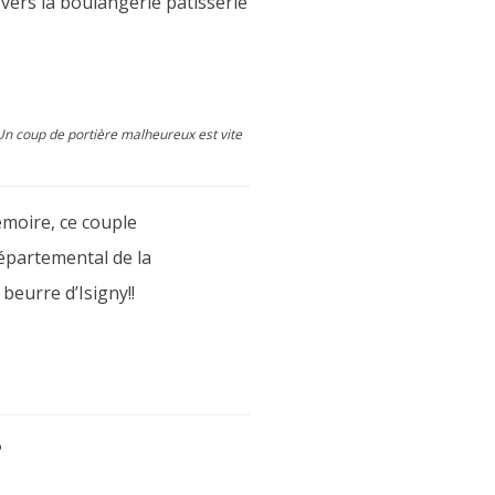
vers la boulangerie pâtisserie
Un coup de portière malheureux est vite
émoire, ce couple
épartemental de la
beurre d’Isigny!!
?