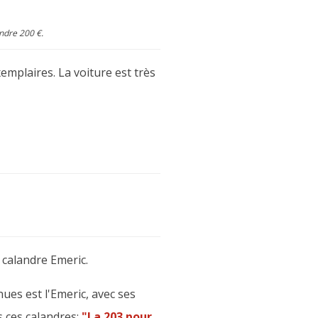
endre 200 €.
mplaires. La voiture est très
a calandre Emeric.
es est l'Emeric, avec ses
s ces calandres:
"La 203 pour