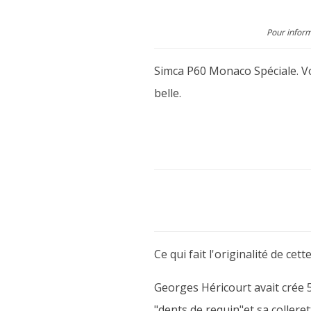
Pour inform
Simca P60 Monaco Spéciale. Vo
belle.
Ce qui fait l'originalité de ce
Georges Héricourt avait crée 
"dents de requin"et sa collere