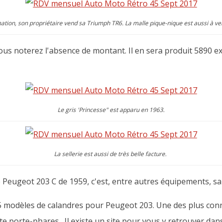
ation, son propriétaire vend sa Triumph TR6. La malle pique-nique est aussi à v
us noterez l'absence de montant. Il en sera produit 5890 exe
Le gris 'Princesse" est apparu en 1963.
La sellerie est aussi de très belle facture.
tte Peugeot 203 C de 1959, c'est, entre autres équipements, s
5 modèles de calandres pour Peugeot 203. Une des plus connu
tte porte-phares. Il existe un site pour vous y retrouver dan