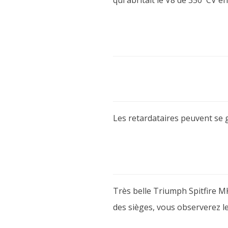
qui abritait le V8 de 350 CV e
Les retardataires peuvent se g
Très belle Triumph Spitfire 
des sièges, vous observerez le