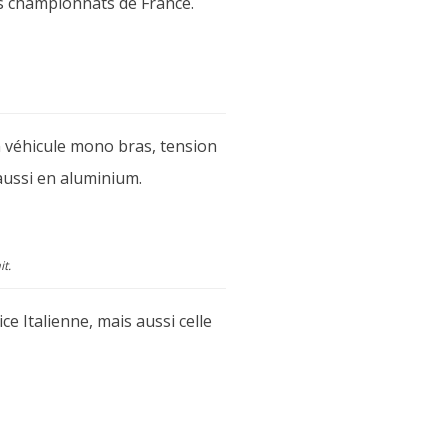
es championnats de France.
n véhicule mono bras, tension
 aussi en aluminium.
t.
e Italienne, mais aussi celle